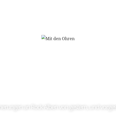
Soundtrack meines L
nerungen an Rock Alben von gestern, und vorges