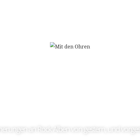
Soundtrack meines L
nerungen an Rock Alben von gestern, und vorges