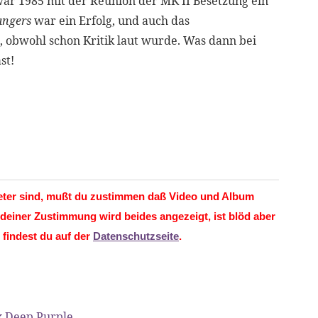
ar 1985 mit der Reunion der MK II Besetzung ein
rangers
war ein Erfolg, und auch das
, obwohl schon Kritik laut wurde. Was dann bei
st!
ieter sind, mußt du zustimmen daß Video und Album
deiner Zustimmung wird beides angezeigt, ist blöd aber
s findest du auf der
Datenschutzseite
.
k
,
Deep Purple