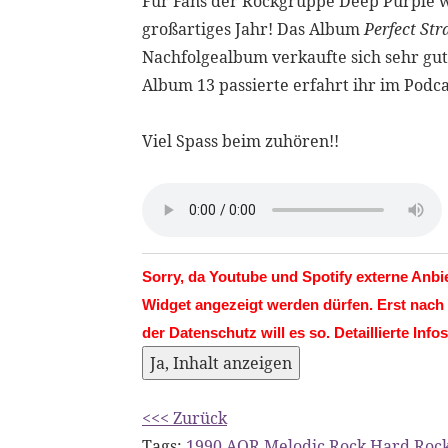
Für Fans der Rockgruppe Deep Purple w
großartiges Jahr! Das Album
Perfect St
Nachfolgealbum verkaufte sich sehr gut
Album 13 passierte erfahrt ihr im Podca
Viel Spass beim zuhören!!
Sorry, da Youtube und Spotify externe Anb
Widget angezeigt werden dürfen. Erst nach 
der Datenschutz will es so. Detaillierte Info
Ja, Inhalt anzeigen
<<< Zurück
Tags:
1990
,
AOR
,
Melodic Rock
,
Hard Roc